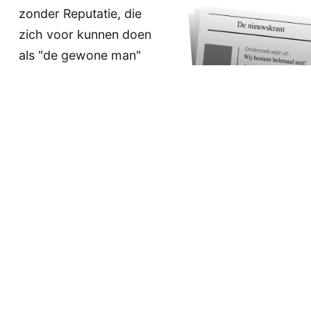
zonder Reputatie, die
zich voor kunnen doen
als "de gewone man"
en een leger van
robots en mensen het
sociale internet
opsturen om hun mening te verkondigen. Dat
is nu niet echt een "one-man-one vote"
principe.
Continue reading...
peter
November 4, 2018
Louter nog nepnieuws voor de